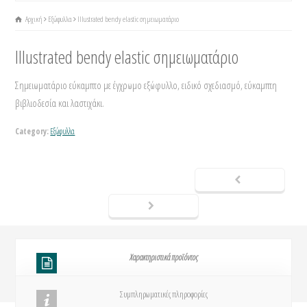
Αρχική
Εξώφυλλα
Illustrated bendy elastic σημειωματάριο
Illustrated bendy elastic σημειωματάριο
Σημειωματάριο εύκαμπτο με έγχρωμο εξώφυλλο, ειδικό σχεδιασμό, εύκαμπτη
βιβλιοδεσία και λαστιχάκι.
Category:
Εξώφυλλα
Χαρακτηριστικά προϊόντος
Συμπληρωματικές πληροφορίες