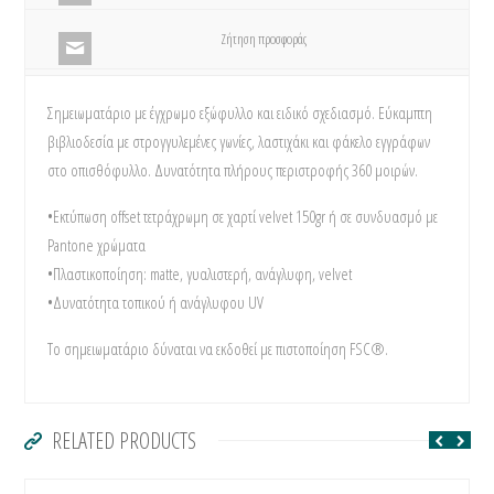
Ζήτηση προσφοράς
Σημειωματάριο με έγχρωμο εξώφυλλο και ειδικό σχεδιασμό. Εύκαμπτη
βιβλιοδεσία με στρογγυλεμένες γωνίες, λαστιχάκι και φάκελο εγγράφων
στο οπισθόφυλλο. Δυνατότητα πλήρους περιστροφής 360 μοιρών.
•Εκτύπωση offset τετράχρωμη σε χαρτί velvet 150gr ή σε συνδυασμό με
Pantone χρώματα
•Πλαστικοποίηση: matte, γυαλιστερή, ανάγλυφη, velvet
•Δυνατότητα τοπικού ή ανάγλυφου UV
Το σημειωματάριο δύναται να εκδοθεί με πιστοποίηση FSC®.
RELATED PRODUCTS