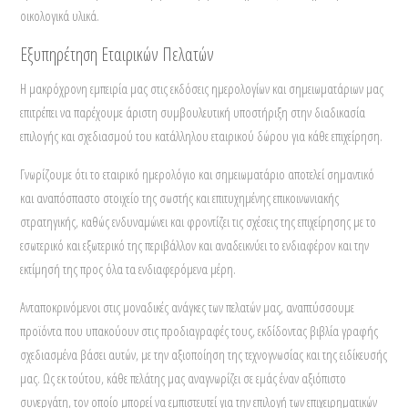
οικολογικά υλικά.
Εξυπηρέτηση Εταιρικών Πελατών
Η μακρόχρονη εμπειρία μας στις εκδόσεις ημερολογίων και σημειωματάριων μας
επιτρέπει να παρέχουμε άριστη συμβουλευτική υποστήριξη στην διαδικασία
επιλογής και σχεδιασμού του κατάλληλου εταιρικού δώρου για κάθε επιχείρηση.
Γνωρίζουμε ότι το εταιρικό ημερολόγιο και σημειωματάριο αποτελεί σημαντικό
και αναπόσπαστο στοιχείο της σωστής και επιτυχημένης επικοινωνιακής
στρατηγικής, καθώς ενδυναμώνει και φροντίζει τις σχέσεις της επιχείρησης με το
εσωτερικό και εξωτερικό της περιβάλλον και αναδεικνύει το ενδιαφέρον και την
εκτίμησή της προς όλα τα ενδιαφερόμενα μέρη.
Ανταποκρινόμενοι στις μοναδικές ανάγκες των πελατών μας, αναπτύσσουμε
προϊόντα που υπακούουν στις προδιαγραφές τους, εκδίδοντας βιβλία γραφής
σχεδιασμένα βάσει αυτών, με την αξιοποίηση της τεχνογνωσίας και της ειδίκευσής
μας. Ως εκ τούτου, κάθε πελάτης μας αναγνωρίζει σε εμάς έναν αξιόπιστο
συνεργάτη, τον οποίο μπορεί να εμπιστευτεί για την επιλογή των επιχειρηματικών