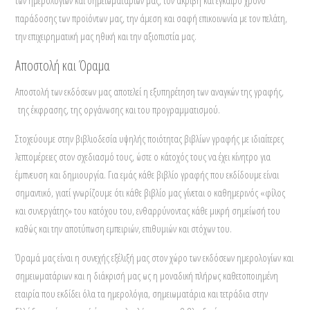
παράδοσης των προϊόντων μας, την άμεση και σαφή επικοινωνία με τον πελάτη,
την επιχειρηματική μας ηθική και την αξιοπιστία μας.
Αποστολή και Όραμα
Αποστολή των εκδόσεων μας αποτελεί η εξυπηρέτηση των αναγκών της γραφής,
της έκφρασης, της οργάνωσης και του προγραμματισμού.
Στοχεύουμε στην βιβλιοδεσία υψηλής ποιότητας βιβλίων γραφής με ιδιαίτερες
λεπτομέρειες στον σχεδιασμό τους, ώστε ο κάτοχός τους να έχει κίνητρο για
έμπνευση και δημιουργία. Για εμάς κάθε βιβλίο γραφής που εκδίδουμε είναι
σημαντικό, γιατί γνωρίζουμε ότι κάθε βιβλίο μας γίνεται ο καθημερινός «φίλος
και συνεργάτης» του κατόχου του, ενθαρρύνοντας κάθε μικρή σημείωσή του
καθώς και την αποτύπωση εμπειριών, επιθυμιών και στόχων του.
Όραμά μας είναι η συνεχής εξέλιξή μας στον χώρο των εκδόσεων ημερολογίων και
σημειωματάριων και η διάκρισή μας ως η μοναδική πλήρως καθετοποιημένη
εταιρία που εκδίδει όλα τα ημερολόγια, σημειωματάρια και τετράδια στην