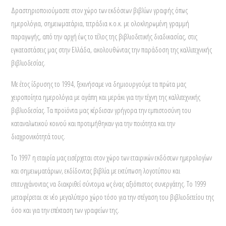
Δραστηριοποιούμαστε στον χώρο των εκδόσεων βιβλίων γραφής όπως
ημερολόγια, σημειωματάρια, τετράδια κ.ο.κ. με ολοκληρωμένη γραμμή
παραγωγής, από την αρχή έως το τέλος της βιβλιοδετικής διαδικασίας, στις
εγκαταστάσεις μας στην Ελλάδα, ακολουθώντας την παράδοση της καλλιτεχνικής
βιβλιοδεσίας.
Με έτος ίδρυσης το 1994, ξεκινήσαμε να δημιουργούμε τα πρώτα μας
χειροποίητα ημερολόγια με αγάπη και μεράκι για την τέχνη της καλλιτεχνικής
βιβλιοδεσίας. Τα προϊόντα μας κέρδισαν γρήγορα την εμπιστοσύνη του
καταναλωτικού κοινού και προτιμήθηκαν για την ποιότητα και την
διαχρονικότητά τους.
Το 1997 η εταιρία μας εισέρχεται στον χώρο των εταιρικών εκδόσεων ημερολογίων
και σημειωματάριων, εκδίδοντας βιβλία με εκτύπωση λογοτύπου και
επιτυγχάνοντας να διακριθεί σύντομα ως ένας αξιόπιστος συνεργάτης. Το 1999
μεταφέρεται σε νέο μεγαλύτερο χώρο τόσο για την στέγαση του βιβλιοδετείου της
όσο και για την επέκταση των γραφείων της.