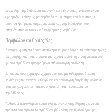
Σε ολόκληρη την διαδικασία παραγωγής και επεξεργασίας των εκδόσεων μας
εφαρμόζουμε ελέγχους, με την μέθοδο του συστηματικού δείγματος, με
αυστηρά κριτήρια ποιότητας αποσκοπώντας στην διασφάλιση του
αποτελέσματος και του τελικού φινιρίσματος των βιβλίων.
Περιβάλλον και Πρώτες Ύλες
Δίνουμε έμφαση στο άριστο αποτέλεσμα και για το λόγο αυτό επιλέγουμε πρώτες
ύλες υψηλής ποιότητας, τηρώντας ταυτόχρονα ευαίσθητη στάση απέναντι στο
φυσικό περιβάλλον, εμφορούμενοι από οικολογική συνείδηση.
Χρησιμοποιούμε χαρτί προερχόμενο από βιώσιμες καλλιέργειες, δηλαδή
καλλιέργειες που γίνονται με ελεγχόμενη και ορθολογική διαχείριση των δασών,
ώστε να εξασφαλίζεται η αειφόρος ανάπτυξη και η προστασία του
περιβάλλοντος.
Υιοθετούμε ανακυκλωμένες πρώτες ύλες εισάγοντας στην ελληνική αγορά νέα
προϊόντα που σέβονται το περιβάλλον, βιβλιοδετημένα εξ ολοκλήρου με