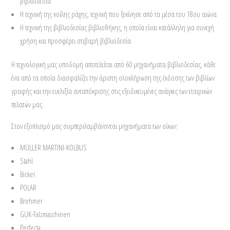
βιβλιοδεσία
Η τεχνική της κοίλης ράχης, τεχνική που ξεκίνησε από τα μέσα του 18ου αιώνα
Η τεχνική της βιβλιοδεσίας βιβλιοθήκης, η οποία είναι κατάλληλη για συνεχή
χρήση και προσφέρει στιβαρή βιβλιοδεσία
Η τεχνολογική μας υποδομή αποτελείται από 60 μηχανήματα βιβλιοδεσίας, κάθε
ένα από τα οποία διασφαλίζει την άριστη ολοκλήρωση της έκδοσης των βιβλίων
γραφής και την ευελιξία ανταπόκρισης στις εξειδικευμένες ανάγκες των εταιρικών
πελατών μας.
Στον εξοπλισμό μας συμπεριλαμβάνονται μηχανήματα των οίκων:
MÜLLER MARTINI-KOLBUS
Stahl
Bickel
POLAR
Brehmer
GUK-Falzmaschinen
Perfecta