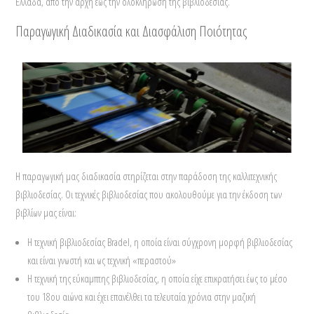
Ελλάδα, από την αρχή έως την ολοκλήρωση της βιβλιοδεσίας.
Παραγωγική Διαδικασία και Διασφάλιση Ποιότητας
Η παραγωγική μας διαδικασία στηρίζεται στην παράδοση της καλλιτεχνικής
βιβλιοδεσίας. Οι τεχνικές βιβλιοδεσίας που ακολουθούμε για την έκδοση των
βιβλίων μας είναι:
Η τεχνική βιβλιοδεσίας Bradel, η οποία είναι σύγχρονη μορφή βιβλιοδεσίας
και είναι γνωστή και ως τεχνική «περαστού»
Η τεχνική της εύκαμπτης βιβλιοδεσίας, η οποία είχε επικρατήσει έως το μέσο
του 18ου αιώνα και έχει επανέλθει τα τελευταία χρόνια στην μαζική