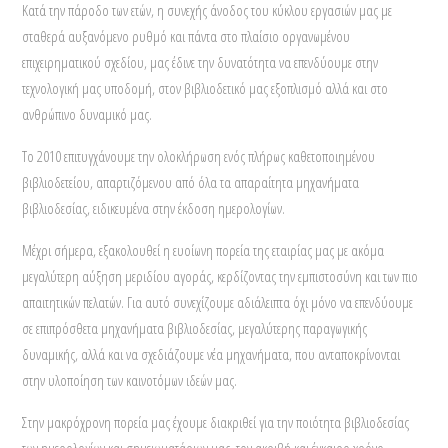
Κατά την πάροδο των ετών, η συνεχής άνοδος του κύκλου εργασιών μας με
σταθερά αυξανόμενο ρυθμό και πάντα στο πλαίσιο οργανωμένου
επιχειρηματικού σχεδίου, μας έδινε την δυνατότητα να επενδύουμε στην
τεχνολογική μας υποδομή, στον βιβλιοδετικό μας εξοπλισμό αλλά και στο
ανθρώπινο δυναμικό μας.
Το 2010 επιτυγχάνουμε την ολοκλήρωση ενός πλήρως καθετοποιημένου
βιβλιοδετείου, απαρτιζόμενου από όλα τα απαραίτητα μηχανήματα
βιβλιοδεσίας, ειδικευμένα στην έκδοση ημερολογίων.
Μέχρι σήμερα, εξακολουθεί η ευοίωνη πορεία της εταιρίας μας με ακόμα
μεγαλύτερη αύξηση μεριδίου αγοράς, κερδίζοντας την εμπιστοσύνη και των πιο
απαιτητικών πελατών. Για αυτό συνεχίζουμε αδιάλειπτα όχι μόνο να επενδύουμε
σε επιπρόσθετα μηχανήματα βιβλιοδεσίας, μεγαλύτερης παραγωγικής
δυναμικής, αλλά και να σχεδιάζουμε νέα μηχανήματα, που ανταποκρίνονται
στην υλοποίηση των καινοτόμων ιδεών μας.
Στην μακρόχρονη πορεία μας έχουμε διακριθεί για την ποιότητα βιβλιοδεσίας
των ημερολογίων και σημειωματάριων μας, τον ακριβή και έγκαιρο χρόνο